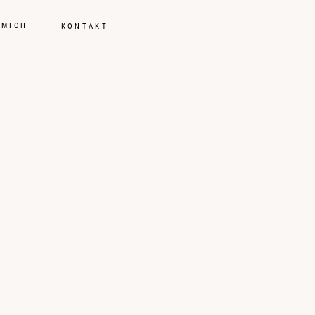
 MICH
KONTAKT
tsreportagen
ungen
ch
t