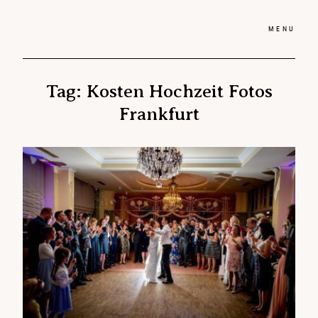
MENU
Tag: Kosten Hochzeit Fotos
Ho
Hochzeitsreportagen
Frankfurt
Pre
Preise
Blo
Blog
Be
Bewertungen
Üb
Über mich
Ko
Kontakt