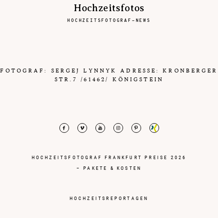
bibendum
Hochzeitsfotos
nulla sed
HOCHZEITSFOTOGRAF-NEWS
consectetur.
Aenean
lacinia
bibendum
nulla sed
FOTOGRAF: SERGEJ LYNNYK ADRESSE: KRONBERGER
consectetur.
STR.7 /61462/ KÖNIGSTEIN
Maecenas
faucibus
mollis
interdum.
Maecenas
faucibus
mollis
HOCHZEITSFOTOGRAF FRANKFURT PREISE 2026
interdum.
– PAKETE & KOSTEN
Etiam porta
sem
malesuada
HOCHZEITSREPORTAGEN
magna
mollis