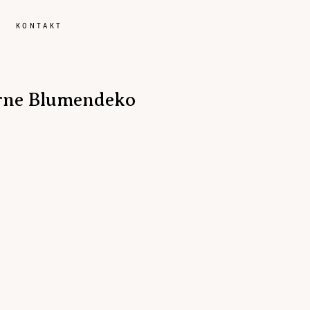
KONTAKT
erne Blumendeko
tsreportagen
ungen
t