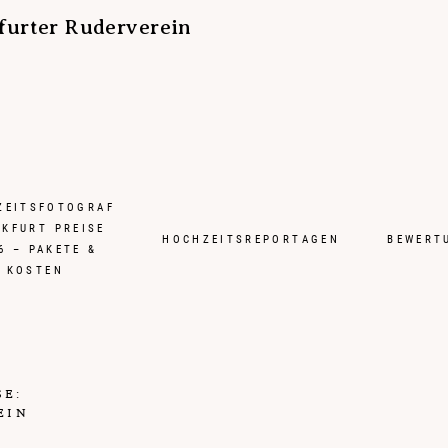
furter Ruderverein
Folgen
ZEITSFOTOGRAF
NKFURT PREISE
HOCHZEITSREPORTAGEN
BEWERT
6 – PAKETE &
KOSTEN
SE:
EIN