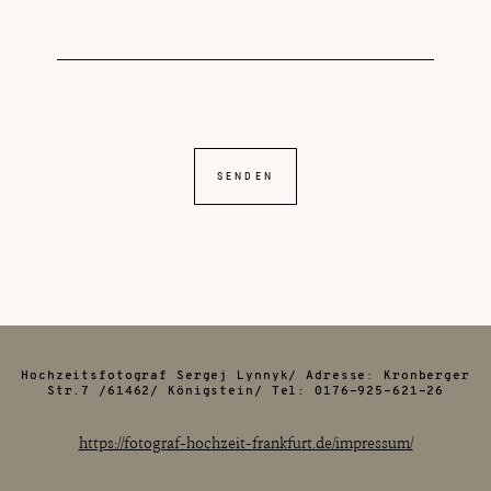
SENDEN
Hochzeitsfotograf Sergej Lynnyk/ Adresse: Kronberger
Str.7 /61462/ Königstein/ Tel: 0176-925-621-26
https://fotograf-hochzeit-frankfurt.de/impressum/