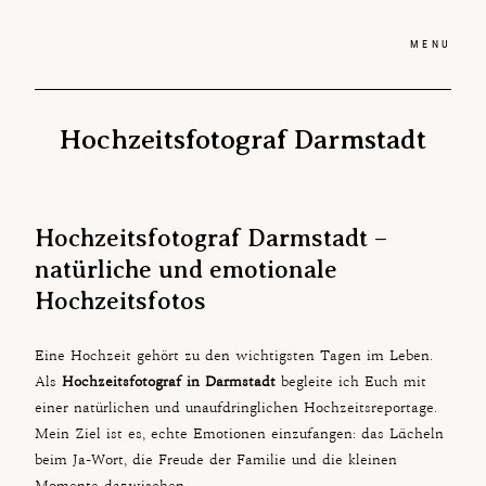
MENU
Hochzeitsfotograf Darmstadt
Ho
Hochzeitsreportagen
Pre
Preise
Hochzeitsfotograf Darmstadt –
Blo
Blog
natürliche und emotionale
Hochzeitsfotos
Be
Bewertungen
Üb
Eine Hochzeit gehört zu den wichtigsten Tagen im Leben.
Über mich
Als
Hochzeitsfotograf in Darmstadt
begleite ich Euch mit
Ko
einer natürlichen und unaufdringlichen Hochzeitsreportage.
Kontakt
Mein Ziel ist es, echte Emotionen einzufangen: das Lächeln
beim Ja-Wort, die Freude der Familie und die kleinen
Momente dazwischen.