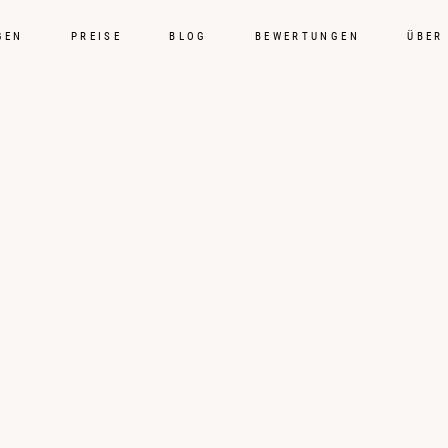
GEN
PREISE
BLOG
BEWERTUNGEN
ÜBER
Hochzei
Preise
Blog
Bewert
Über mi
Kontak