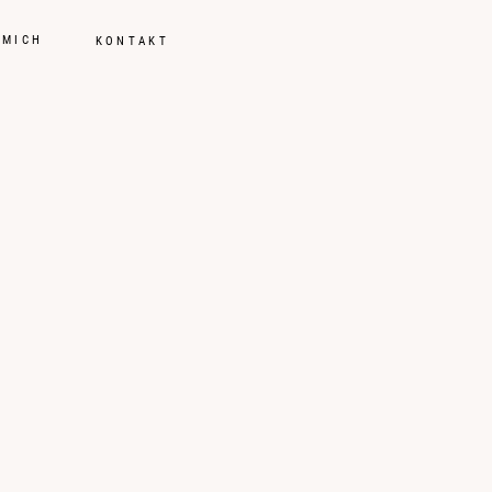
 MICH
KONTAKT
tsreportagen
ungen
ch
t