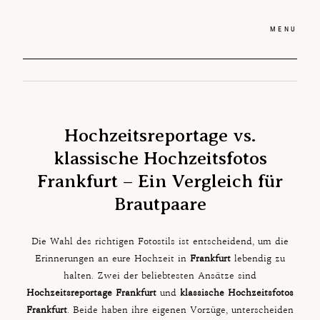
MENU
Ho
Hochzeitsreportagen
Hochzeitsreportage vs.
Pre
Preise
klassische Hochzeitsfotos
Blo
Blog
Frankfurt – Ein Vergleich für
Be
Brautpaare
Bewertungen
Üb
Die Wahl des richtigen Fotostils ist entscheidend, um die
Über mich
Erinnerungen an eure Hochzeit in
Frankfurt
lebendig zu
Ko
halten. Zwei der beliebtesten Ansätze sind
Kontakt
Hochzeitsreportage Frankfurt
und
klassische Hochzeitsfotos
Frankfurt
. Beide haben ihre eigenen Vorzüge, unterscheiden