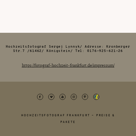
Hochzeitsfotograf Sergej Lynnyk/ Adresse: Kronberger
Str.7 /61462/ Königstein/ Tel: 0176-925-621-26
https://fotograf-hochzeit-frankfurt.de/impressum/
HOCHZEITSFOTOGRAF FRANKFURT – PREISE &
PAKETE